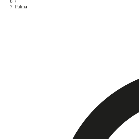
/
Palma