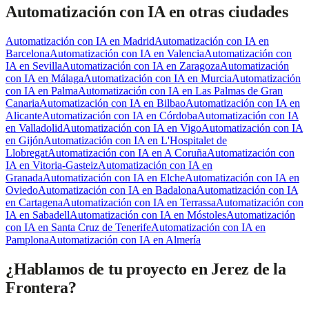
Automatización con IA
en otras ciudades
Automatización con IA
en
Madrid
Automatización con IA
en
Barcelona
Automatización con IA
en
Valencia
Automatización con
IA
en
Sevilla
Automatización con IA
en
Zaragoza
Automatización
con IA
en
Málaga
Automatización con IA
en
Murcia
Automatización
con IA
en
Palma
Automatización con IA
en
Las Palmas de Gran
Canaria
Automatización con IA
en
Bilbao
Automatización con IA
en
Alicante
Automatización con IA
en
Córdoba
Automatización con IA
en
Valladolid
Automatización con IA
en
Vigo
Automatización con IA
en
Gijón
Automatización con IA
en
L'Hospitalet de
Llobregat
Automatización con IA
en
A Coruña
Automatización con
IA
en
Vitoria-Gasteiz
Automatización con IA
en
Granada
Automatización con IA
en
Elche
Automatización con IA
en
Oviedo
Automatización con IA
en
Badalona
Automatización con IA
en
Cartagena
Automatización con IA
en
Terrassa
Automatización con
IA
en
Sabadell
Automatización con IA
en
Móstoles
Automatización
con IA
en
Santa Cruz de Tenerife
Automatización con IA
en
Pamplona
Automatización con IA
en
Almería
¿Hablamos de tu proyecto en Jerez de la
Frontera?