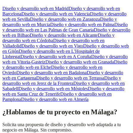
Diseño y desarrollo web
en
Madrid
Diseño y desarrollo web
en
Barcelona
Diseño y desarrollo web
en
Valencia
Diseño y desarrollo
web
en
Sevilla
Diseño y desarrollo web
en
Zaragoza
Diseño y
desarrollo web
en
Murcia
Diseño y desarrollo web
en
Palma
Diseño
y desarrollo web
en
Las Palmas de Gran Canaria
Diseño y desarrollo
web
en
Bilbao
Diseño y desarrollo web
en
Alicante
Diseño y
desarrollo web
en
Córdoba
Diseño y desarrollo web
en
Valladolid
Diseño y desarrollo web
en
Vigo
Diseño y desarrollo web
en
Gijón
Diseño y desarrollo web
en
L'Hospitalet de
Llobregat
Diseño y desarrollo web
en
A Coruña
Diseño y desarrollo
web
en
Vitoria-Gasteiz
Diseño y desarrollo web
en
Granada
Diseño
y desarrollo web
en
Elche
Diseño y desarrollo web
en
Oviedo
Diseño y desarrollo web
en
Badalona
Diseño y desarrollo
web
en
Cartagena
Diseño y desarrollo web
en
Terrassa
Diseño y
desarrollo web
en
Jerez de la Frontera
Diseño y desarrollo web
en
Sabadell
Diseño y desarrollo web
en
Móstoles
Diseño y desarrollo
web
en
Santa Cruz de Tenerife
Diseño y desarrollo web
en
Pamplona
Diseño y desarrollo web
en
Almería
¿Hablamos de tu proyecto en Málaga?
Solicita una propuesta de diseño y desarrollo web adaptada a tu
negocio en Málaga. Sin compromiso.