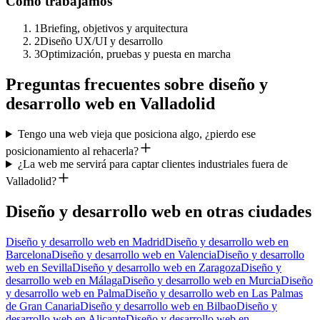
Cómo trabajamos
1
Briefing, objetivos y arquitectura
2
Diseño UX/UI y desarrollo
3
Optimización, pruebas y puesta en marcha
Preguntas frecuentes sobre
diseño y
desarrollo web
en
Valladolid
Tengo una web vieja que posiciona algo, ¿pierdo ese
posicionamiento al rehacerla?
¿La web me servirá para captar clientes industriales fuera de
Valladolid?
Diseño y desarrollo web
en otras ciudades
Diseño y desarrollo web
en
Madrid
Diseño y desarrollo web
en
Barcelona
Diseño y desarrollo web
en
Valencia
Diseño y desarrollo
web
en
Sevilla
Diseño y desarrollo web
en
Zaragoza
Diseño y
desarrollo web
en
Málaga
Diseño y desarrollo web
en
Murcia
Diseño
y desarrollo web
en
Palma
Diseño y desarrollo web
en
Las Palmas
de Gran Canaria
Diseño y desarrollo web
en
Bilbao
Diseño y
desarrollo web
en
Alicante
Diseño y desarrollo web
en