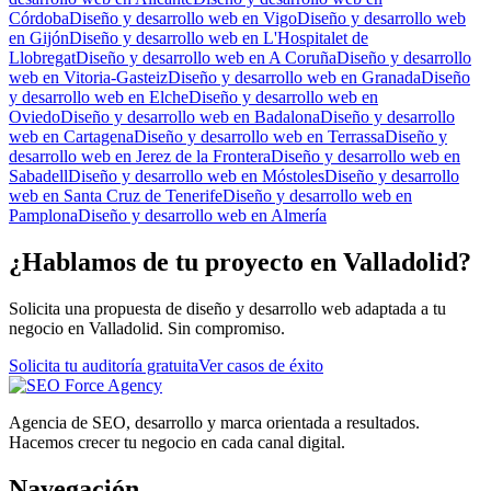
Córdoba
Diseño y desarrollo web
en
Vigo
Diseño y desarrollo web
en
Gijón
Diseño y desarrollo web
en
L'Hospitalet de
Llobregat
Diseño y desarrollo web
en
A Coruña
Diseño y desarrollo
web
en
Vitoria-Gasteiz
Diseño y desarrollo web
en
Granada
Diseño
y desarrollo web
en
Elche
Diseño y desarrollo web
en
Oviedo
Diseño y desarrollo web
en
Badalona
Diseño y desarrollo
web
en
Cartagena
Diseño y desarrollo web
en
Terrassa
Diseño y
desarrollo web
en
Jerez de la Frontera
Diseño y desarrollo web
en
Sabadell
Diseño y desarrollo web
en
Móstoles
Diseño y desarrollo
web
en
Santa Cruz de Tenerife
Diseño y desarrollo web
en
Pamplona
Diseño y desarrollo web
en
Almería
¿Hablamos de tu proyecto en Valladolid?
Solicita una propuesta de diseño y desarrollo web adaptada a tu
negocio en Valladolid. Sin compromiso.
Solicita tu auditoría gratuita
Ver casos de éxito
Agencia de SEO, desarrollo y marca orientada a resultados.
Hacemos crecer tu negocio en cada canal digital.
Navegación