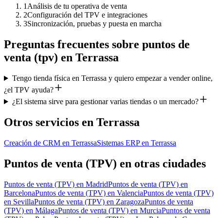
1
Análisis de tu operativa de venta
2
Configuración del TPV e integraciones
3
Sincronización, pruebas y puesta en marcha
Preguntas frecuentes sobre
puntos de
venta (tpv)
en
Terrassa
Tengo tienda física en Terrassa y quiero empezar a vender online,
¿el TPV ayuda?
¿El sistema sirve para gestionar varias tiendas o un mercado?
Otros servicios en
Terrassa
Creación de CRM
en
Terrassa
Sistemas ERP
en
Terrassa
Puntos de venta (TPV)
en otras ciudades
Puntos de venta (TPV)
en
Madrid
Puntos de venta (TPV)
en
Barcelona
Puntos de venta (TPV)
en
Valencia
Puntos de venta (TPV)
en
Sevilla
Puntos de venta (TPV)
en
Zaragoza
Puntos de venta
(TPV)
en
Málaga
Puntos de venta (TPV)
en
Murcia
Puntos de venta