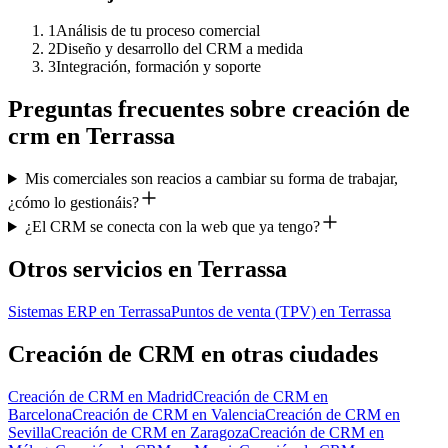
1
Análisis de tu proceso comercial
2
Diseño y desarrollo del CRM a medida
3
Integración, formación y soporte
Preguntas frecuentes sobre
creación de
crm
en
Terrassa
Mis comerciales son reacios a cambiar su forma de trabajar,
¿cómo lo gestionáis?
¿El CRM se conecta con la web que ya tengo?
Otros servicios en
Terrassa
Sistemas ERP
en
Terrassa
Puntos de venta (TPV)
en
Terrassa
Creación de CRM
en otras ciudades
Creación de CRM
en
Madrid
Creación de CRM
en
Barcelona
Creación de CRM
en
Valencia
Creación de CRM
en
Sevilla
Creación de CRM
en
Zaragoza
Creación de CRM
en