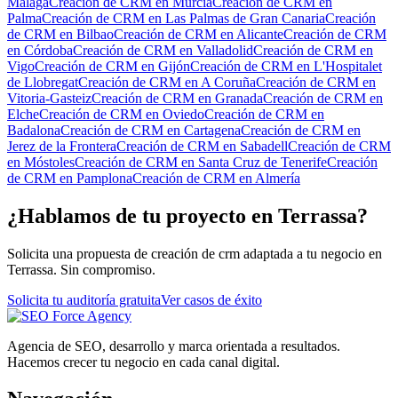
Málaga
Creación de CRM
en
Murcia
Creación de CRM
en
Palma
Creación de CRM
en
Las Palmas de Gran Canaria
Creación
de CRM
en
Bilbao
Creación de CRM
en
Alicante
Creación de CRM
en
Córdoba
Creación de CRM
en
Valladolid
Creación de CRM
en
Vigo
Creación de CRM
en
Gijón
Creación de CRM
en
L'Hospitalet
de Llobregat
Creación de CRM
en
A Coruña
Creación de CRM
en
Vitoria-Gasteiz
Creación de CRM
en
Granada
Creación de CRM
en
Elche
Creación de CRM
en
Oviedo
Creación de CRM
en
Badalona
Creación de CRM
en
Cartagena
Creación de CRM
en
Jerez de la Frontera
Creación de CRM
en
Sabadell
Creación de CRM
en
Móstoles
Creación de CRM
en
Santa Cruz de Tenerife
Creación
de CRM
en
Pamplona
Creación de CRM
en
Almería
¿Hablamos de tu proyecto en Terrassa?
Solicita una propuesta de creación de crm adaptada a tu negocio en
Terrassa. Sin compromiso.
Solicita tu auditoría gratuita
Ver casos de éxito
Agencia de SEO, desarrollo y marca orientada a resultados.
Hacemos crecer tu negocio en cada canal digital.