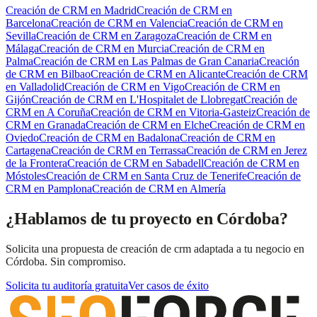
Creación de CRM
en
Madrid
Creación de CRM
en
Barcelona
Creación de CRM
en
Valencia
Creación de CRM
en
Sevilla
Creación de CRM
en
Zaragoza
Creación de CRM
en
Málaga
Creación de CRM
en
Murcia
Creación de CRM
en
Palma
Creación de CRM
en
Las Palmas de Gran Canaria
Creación
de CRM
en
Bilbao
Creación de CRM
en
Alicante
Creación de CRM
en
Valladolid
Creación de CRM
en
Vigo
Creación de CRM
en
Gijón
Creación de CRM
en
L'Hospitalet de Llobregat
Creación de
CRM
en
A Coruña
Creación de CRM
en
Vitoria-Gasteiz
Creación de
CRM
en
Granada
Creación de CRM
en
Elche
Creación de CRM
en
Oviedo
Creación de CRM
en
Badalona
Creación de CRM
en
Cartagena
Creación de CRM
en
Terrassa
Creación de CRM
en
Jerez
de la Frontera
Creación de CRM
en
Sabadell
Creación de CRM
en
Móstoles
Creación de CRM
en
Santa Cruz de Tenerife
Creación de
CRM
en
Pamplona
Creación de CRM
en
Almería
¿Hablamos de tu proyecto en Córdoba?
Solicita una propuesta de creación de crm adaptada a tu negocio en
Córdoba. Sin compromiso.
Solicita tu auditoría gratuita
Ver casos de éxito