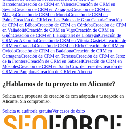
Barcelona
Creación de CRM
en
Valencia
Creación de CRM
en
Sevilla
Creación de CRM
en
Zaragoza
Creación de CRM
en
Málaga
Creación de CRM
en
Murcia
Creación de CRM
en
Palma
Creación de CRM
en
Las Palmas de Gran Canaria
Creación
de CRM
en
Bilbao
Creación de CRM
en
Córdoba
Creación de CRM
en
Valladolid
Creación de CRM
en
Vigo
Creación de CRM
en
Gijón
Creación de CRM
en
L'Hospitalet de Llobregat
Creación de
CRM
en
A Coruña
Creación de CRM
en
Vitoria-Gasteiz
Creación de
CRM
en
Granada
Creación de CRM
en
Elche
Creación de CRM
en
Oviedo
Creación de CRM
en
Badalona
Creación de CRM
en
Cartagena
Creación de CRM
en
Terrassa
Creación de CRM
en
Jerez
de la Frontera
Creación de CRM
en
Sabadell
Creación de CRM
en
Móstoles
Creación de CRM
en
Santa Cruz de Tenerife
Creación de
CRM
en
Pamplona
Creación de CRM
en
Almería
¿Hablamos de tu proyecto en Alicante?
Solicita una propuesta de creación de crm adaptada a tu negocio en
Alicante. Sin compromiso.
Solicita tu auditoría gratuita
Ver casos de éxito