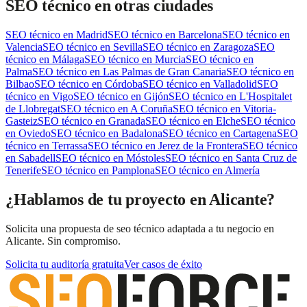
SEO técnico
en otras ciudades
SEO técnico
en
Madrid
SEO técnico
en
Barcelona
SEO técnico
en
Valencia
SEO técnico
en
Sevilla
SEO técnico
en
Zaragoza
SEO
técnico
en
Málaga
SEO técnico
en
Murcia
SEO técnico
en
Palma
SEO técnico
en
Las Palmas de Gran Canaria
SEO técnico
en
Bilbao
SEO técnico
en
Córdoba
SEO técnico
en
Valladolid
SEO
técnico
en
Vigo
SEO técnico
en
Gijón
SEO técnico
en
L'Hospitalet
de Llobregat
SEO técnico
en
A Coruña
SEO técnico
en
Vitoria-
Gasteiz
SEO técnico
en
Granada
SEO técnico
en
Elche
SEO técnico
en
Oviedo
SEO técnico
en
Badalona
SEO técnico
en
Cartagena
SEO
técnico
en
Terrassa
SEO técnico
en
Jerez de la Frontera
SEO técnico
en
Sabadell
SEO técnico
en
Móstoles
SEO técnico
en
Santa Cruz de
Tenerife
SEO técnico
en
Pamplona
SEO técnico
en
Almería
¿Hablamos de tu proyecto en Alicante?
Solicita una propuesta de seo técnico adaptada a tu negocio en
Alicante. Sin compromiso.
Solicita tu auditoría gratuita
Ver casos de éxito