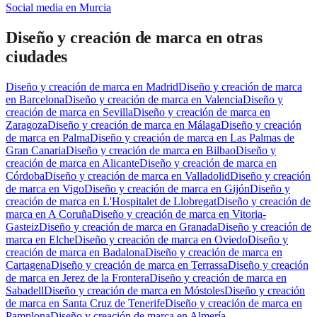
Social media
en
Murcia
Diseño y creación de marca
en otras
ciudades
Diseño y creación de marca
en
Madrid
Diseño y creación de marca
en
Barcelona
Diseño y creación de marca
en
Valencia
Diseño y
creación de marca
en
Sevilla
Diseño y creación de marca
en
Zaragoza
Diseño y creación de marca
en
Málaga
Diseño y creación
de marca
en
Palma
Diseño y creación de marca
en
Las Palmas de
Gran Canaria
Diseño y creación de marca
en
Bilbao
Diseño y
creación de marca
en
Alicante
Diseño y creación de marca
en
Córdoba
Diseño y creación de marca
en
Valladolid
Diseño y creación
de marca
en
Vigo
Diseño y creación de marca
en
Gijón
Diseño y
creación de marca
en
L'Hospitalet de Llobregat
Diseño y creación de
marca
en
A Coruña
Diseño y creación de marca
en
Vitoria-
Gasteiz
Diseño y creación de marca
en
Granada
Diseño y creación de
marca
en
Elche
Diseño y creación de marca
en
Oviedo
Diseño y
creación de marca
en
Badalona
Diseño y creación de marca
en
Cartagena
Diseño y creación de marca
en
Terrassa
Diseño y creación
de marca
en
Jerez de la Frontera
Diseño y creación de marca
en
Sabadell
Diseño y creación de marca
en
Móstoles
Diseño y creación
de marca
en
Santa Cruz de Tenerife
Diseño y creación de marca
en
Pamplona
Diseño y creación de marca
en
Almería