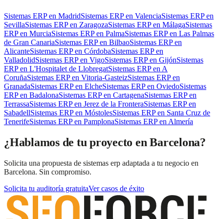
Sistemas ERP
en
Madrid
Sistemas ERP
en
Valencia
Sistemas ERP
en
Sevilla
Sistemas ERP
en
Zaragoza
Sistemas ERP
en
Málaga
Sistemas
ERP
en
Murcia
Sistemas ERP
en
Palma
Sistemas ERP
en
Las Palmas
de Gran Canaria
Sistemas ERP
en
Bilbao
Sistemas ERP
en
Alicante
Sistemas ERP
en
Córdoba
Sistemas ERP
en
Valladolid
Sistemas ERP
en
Vigo
Sistemas ERP
en
Gijón
Sistemas
ERP
en
L'Hospitalet de Llobregat
Sistemas ERP
en
A
Coruña
Sistemas ERP
en
Vitoria-Gasteiz
Sistemas ERP
en
Granada
Sistemas ERP
en
Elche
Sistemas ERP
en
Oviedo
Sistemas
ERP
en
Badalona
Sistemas ERP
en
Cartagena
Sistemas ERP
en
Terrassa
Sistemas ERP
en
Jerez de la Frontera
Sistemas ERP
en
Sabadell
Sistemas ERP
en
Móstoles
Sistemas ERP
en
Santa Cruz de
Tenerife
Sistemas ERP
en
Pamplona
Sistemas ERP
en
Almería
¿Hablamos de tu proyecto en Barcelona?
Solicita una propuesta de sistemas erp adaptada a tu negocio en
Barcelona. Sin compromiso.
Solicita tu auditoría gratuita
Ver casos de éxito