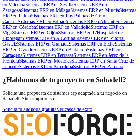
en
Valencia
Sistemas ERP
en
Sevilla
Sistemas ERP
en
Zaragoza
Sistemas ERP
en
Málaga
Sistemas ERP
en
Murcia
Sistemas
ERP
en
Palma
Sistemas ERP
en
Las Palmas de Gran
Canaria
Sistemas ERP
en
Bilbao
Sistemas ERP
en
Alicante
Sistemas
ERP
en
Córdoba
Sistemas ERP
en
Valladolid
Sistemas ERP
en
Vigo
Sistemas ERP
en
Gijón
Sistemas ERP
en
L'Hospitalet de
Llobregat
Sistemas ERP
en
A Coruña
Sistemas ERP
en
Vitoria-
Gasteiz
Sistemas ERP
en
Granada
Sistemas ERP
en
Elche
Sistemas
ERP
en
Oviedo
Sistemas ERP
en
Badalona
Sistemas ERP
en
Cartagena
Sistemas ERP
en
Terrassa
Sistemas ERP
en
Jerez de la
Frontera
Sistemas ERP
en
Móstoles
Sistemas ERP
en
Santa Cruz de
Tenerife
Sistemas ERP
en
Pamplona
Sistemas ERP
en
Almería
¿Hablamos de tu proyecto en Sabadell?
Solicita una propuesta de sistemas erp adaptada a tu negocio en
Sabadell. Sin compromiso.
Solicita tu auditoría gratuita
Ver casos de éxito