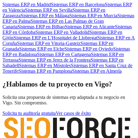
Sistemas ERP
en
Madrid
Sistemas ERP
en
Barcelona
Sistemas ERP
en
Valencia
Sistemas ERP
en
Sevilla
Sistemas ERP
en
Zaragoza
Sistemas ERP
en
Málaga
Sistemas ERP
en
Murcia
Sistemas
ERP
en
Palma
Sistemas ERP
en
Las Palmas de Gran
Canaria
Sistemas ERP
en
Bilbao
Sistemas ERP
en
Alicante
Sistemas
ERP
en
Córdoba
Sistemas ERP
en
Valladolid
Sistemas ERP
en
Gijón
Sistemas ERP
en
L'Hospitalet de Llobregat
Sistemas ERP
en
A
Coruña
Sistemas ERP
en
Vitoria-Gasteiz
Sistemas ERP
en
Granada
Sistemas ERP
en
Elche
Sistemas ERP
en
Oviedo
Sistemas
ERP
en
Badalona
Sistemas ERP
en
Cartagena
Sistemas ERP
en
Terrassa
Sistemas ERP
en
Jerez de la Frontera
Sistemas ERP
en
Sabadell
Sistemas ERP
en
Móstoles
Sistemas ERP
en
Santa Cruz de
Tenerife
Sistemas ERP
en
Pamplona
Sistemas ERP
en
Almería
¿Hablamos de tu proyecto en Vigo?
Solicita una propuesta de sistemas erp adaptada a tu negocio en
Vigo. Sin compromiso.
Solicita tu auditoría gratuita
Ver casos de éxito