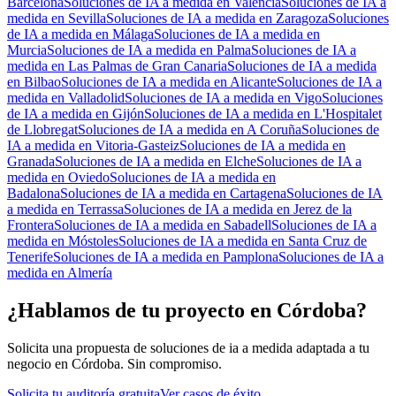
Barcelona
Soluciones de IA a medida
en
Valencia
Soluciones de IA a
medida
en
Sevilla
Soluciones de IA a medida
en
Zaragoza
Soluciones
de IA a medida
en
Málaga
Soluciones de IA a medida
en
Murcia
Soluciones de IA a medida
en
Palma
Soluciones de IA a
medida
en
Las Palmas de Gran Canaria
Soluciones de IA a medida
en
Bilbao
Soluciones de IA a medida
en
Alicante
Soluciones de IA a
medida
en
Valladolid
Soluciones de IA a medida
en
Vigo
Soluciones
de IA a medida
en
Gijón
Soluciones de IA a medida
en
L'Hospitalet
de Llobregat
Soluciones de IA a medida
en
A Coruña
Soluciones de
IA a medida
en
Vitoria-Gasteiz
Soluciones de IA a medida
en
Granada
Soluciones de IA a medida
en
Elche
Soluciones de IA a
medida
en
Oviedo
Soluciones de IA a medida
en
Badalona
Soluciones de IA a medida
en
Cartagena
Soluciones de IA
a medida
en
Terrassa
Soluciones de IA a medida
en
Jerez de la
Frontera
Soluciones de IA a medida
en
Sabadell
Soluciones de IA a
medida
en
Móstoles
Soluciones de IA a medida
en
Santa Cruz de
Tenerife
Soluciones de IA a medida
en
Pamplona
Soluciones de IA a
medida
en
Almería
¿Hablamos de tu proyecto en Córdoba?
Solicita una propuesta de soluciones de ia a medida adaptada a tu
negocio en Córdoba. Sin compromiso.
Solicita tu auditoría gratuita
Ver casos de éxito