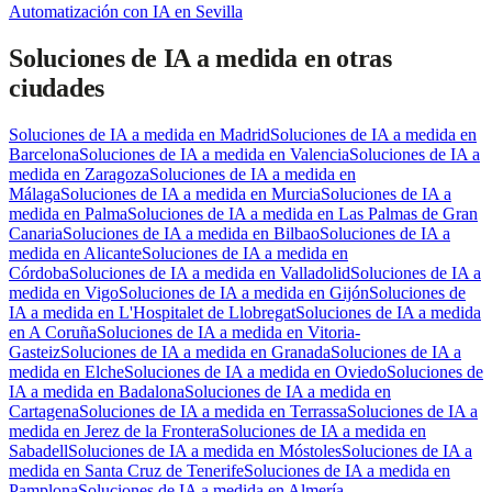
Automatización con IA
en
Sevilla
Soluciones de IA a medida
en otras
ciudades
Soluciones de IA a medida
en
Madrid
Soluciones de IA a medida
en
Barcelona
Soluciones de IA a medida
en
Valencia
Soluciones de IA a
medida
en
Zaragoza
Soluciones de IA a medida
en
Málaga
Soluciones de IA a medida
en
Murcia
Soluciones de IA a
medida
en
Palma
Soluciones de IA a medida
en
Las Palmas de Gran
Canaria
Soluciones de IA a medida
en
Bilbao
Soluciones de IA a
medida
en
Alicante
Soluciones de IA a medida
en
Córdoba
Soluciones de IA a medida
en
Valladolid
Soluciones de IA a
medida
en
Vigo
Soluciones de IA a medida
en
Gijón
Soluciones de
IA a medida
en
L'Hospitalet de Llobregat
Soluciones de IA a medida
en
A Coruña
Soluciones de IA a medida
en
Vitoria-
Gasteiz
Soluciones de IA a medida
en
Granada
Soluciones de IA a
medida
en
Elche
Soluciones de IA a medida
en
Oviedo
Soluciones de
IA a medida
en
Badalona
Soluciones de IA a medida
en
Cartagena
Soluciones de IA a medida
en
Terrassa
Soluciones de IA a
medida
en
Jerez de la Frontera
Soluciones de IA a medida
en
Sabadell
Soluciones de IA a medida
en
Móstoles
Soluciones de IA a
medida
en
Santa Cruz de Tenerife
Soluciones de IA a medida
en
Pamplona
Soluciones de IA a medida
en
Almería