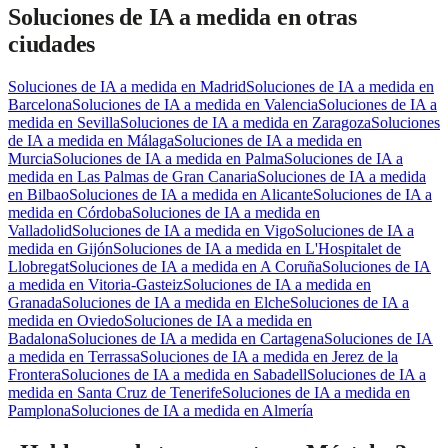
Soluciones de IA a medida
en otras
ciudades
Soluciones de IA a medida
en
Madrid
Soluciones de IA a medida
en
Barcelona
Soluciones de IA a medida
en
Valencia
Soluciones de IA a
medida
en
Sevilla
Soluciones de IA a medida
en
Zaragoza
Soluciones
de IA a medida
en
Málaga
Soluciones de IA a medida
en
Murcia
Soluciones de IA a medida
en
Palma
Soluciones de IA a
medida
en
Las Palmas de Gran Canaria
Soluciones de IA a medida
en
Bilbao
Soluciones de IA a medida
en
Alicante
Soluciones de IA a
medida
en
Córdoba
Soluciones de IA a medida
en
Valladolid
Soluciones de IA a medida
en
Vigo
Soluciones de IA a
medida
en
Gijón
Soluciones de IA a medida
en
L'Hospitalet de
Llobregat
Soluciones de IA a medida
en
A Coruña
Soluciones de IA
a medida
en
Vitoria-Gasteiz
Soluciones de IA a medida
en
Granada
Soluciones de IA a medida
en
Elche
Soluciones de IA a
medida
en
Oviedo
Soluciones de IA a medida
en
Badalona
Soluciones de IA a medida
en
Cartagena
Soluciones de IA
a medida
en
Terrassa
Soluciones de IA a medida
en
Jerez de la
Frontera
Soluciones de IA a medida
en
Sabadell
Soluciones de IA a
medida
en
Santa Cruz de Tenerife
Soluciones de IA a medida
en
Pamplona
Soluciones de IA a medida
en
Almería