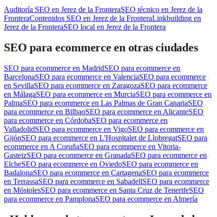
Auditoría SEO
en
Jerez de la Frontera
SEO técnico
en
Jerez de la
Frontera
Contenidos SEO
en
Jerez de la Frontera
Linkbuilding
en
Jerez de la Frontera
SEO local
en
Jerez de la Frontera
SEO para ecommerce
en otras ciudades
SEO para ecommerce
en
Madrid
SEO para ecommerce
en
Barcelona
SEO para ecommerce
en
Valencia
SEO para ecommerce
en
Sevilla
SEO para ecommerce
en
Zaragoza
SEO para ecommerce
en
Málaga
SEO para ecommerce
en
Murcia
SEO para ecommerce
en
Palma
SEO para ecommerce
en
Las Palmas de Gran Canaria
SEO
para ecommerce
en
Bilbao
SEO para ecommerce
en
Alicante
SEO
para ecommerce
en
Córdoba
SEO para ecommerce
en
Valladolid
SEO para ecommerce
en
Vigo
SEO para ecommerce
en
Gijón
SEO para ecommerce
en
L'Hospitalet de Llobregat
SEO para
ecommerce
en
A Coruña
SEO para ecommerce
en
Vitoria-
Gasteiz
SEO para ecommerce
en
Granada
SEO para ecommerce
en
Elche
SEO para ecommerce
en
Oviedo
SEO para ecommerce
en
Badalona
SEO para ecommerce
en
Cartagena
SEO para ecommerce
en
Terrassa
SEO para ecommerce
en
Sabadell
SEO para ecommerce
en
Móstoles
SEO para ecommerce
en
Santa Cruz de Tenerife
SEO
para ecommerce
en
Pamplona
SEO para ecommerce
en
Almería