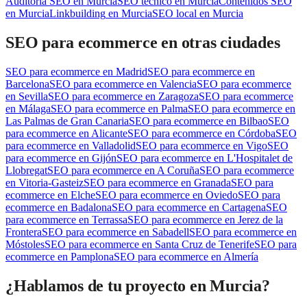
Auditoría SEO
en
Murcia
SEO técnico
en
Murcia
Contenidos SEO
en
Murcia
Linkbuilding
en
Murcia
SEO local
en
Murcia
SEO para ecommerce
en otras ciudades
SEO para ecommerce
en
Madrid
SEO para ecommerce
en
Barcelona
SEO para ecommerce
en
Valencia
SEO para ecommerce
en
Sevilla
SEO para ecommerce
en
Zaragoza
SEO para ecommerce
en
Málaga
SEO para ecommerce
en
Palma
SEO para ecommerce
en
Las Palmas de Gran Canaria
SEO para ecommerce
en
Bilbao
SEO
para ecommerce
en
Alicante
SEO para ecommerce
en
Córdoba
SEO
para ecommerce
en
Valladolid
SEO para ecommerce
en
Vigo
SEO
para ecommerce
en
Gijón
SEO para ecommerce
en
L'Hospitalet de
Llobregat
SEO para ecommerce
en
A Coruña
SEO para ecommerce
en
Vitoria-Gasteiz
SEO para ecommerce
en
Granada
SEO para
ecommerce
en
Elche
SEO para ecommerce
en
Oviedo
SEO para
ecommerce
en
Badalona
SEO para ecommerce
en
Cartagena
SEO
para ecommerce
en
Terrassa
SEO para ecommerce
en
Jerez de la
Frontera
SEO para ecommerce
en
Sabadell
SEO para ecommerce
en
Móstoles
SEO para ecommerce
en
Santa Cruz de Tenerife
SEO para
ecommerce
en
Pamplona
SEO para ecommerce
en
Almería
¿Hablamos de tu proyecto en Murcia?