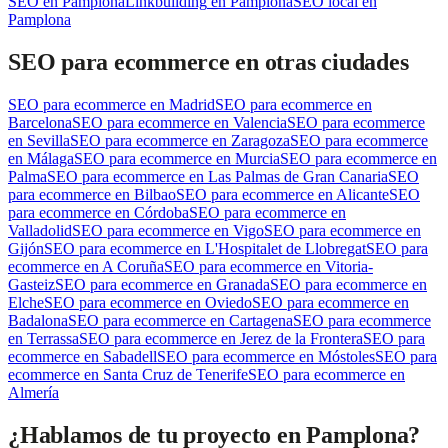
SEO
en
Pamplona
Linkbuilding
en
Pamplona
SEO local
en
Pamplona
SEO para ecommerce
en otras ciudades
SEO para ecommerce
en
Madrid
SEO para ecommerce
en
Barcelona
SEO para ecommerce
en
Valencia
SEO para ecommerce
en
Sevilla
SEO para ecommerce
en
Zaragoza
SEO para ecommerce
en
Málaga
SEO para ecommerce
en
Murcia
SEO para ecommerce
en
Palma
SEO para ecommerce
en
Las Palmas de Gran Canaria
SEO
para ecommerce
en
Bilbao
SEO para ecommerce
en
Alicante
SEO
para ecommerce
en
Córdoba
SEO para ecommerce
en
Valladolid
SEO para ecommerce
en
Vigo
SEO para ecommerce
en
Gijón
SEO para ecommerce
en
L'Hospitalet de Llobregat
SEO para
ecommerce
en
A Coruña
SEO para ecommerce
en
Vitoria-
Gasteiz
SEO para ecommerce
en
Granada
SEO para ecommerce
en
Elche
SEO para ecommerce
en
Oviedo
SEO para ecommerce
en
Badalona
SEO para ecommerce
en
Cartagena
SEO para ecommerce
en
Terrassa
SEO para ecommerce
en
Jerez de la Frontera
SEO para
ecommerce
en
Sabadell
SEO para ecommerce
en
Móstoles
SEO para
ecommerce
en
Santa Cruz de Tenerife
SEO para ecommerce
en
Almería
¿Hablamos de tu proyecto en Pamplona?