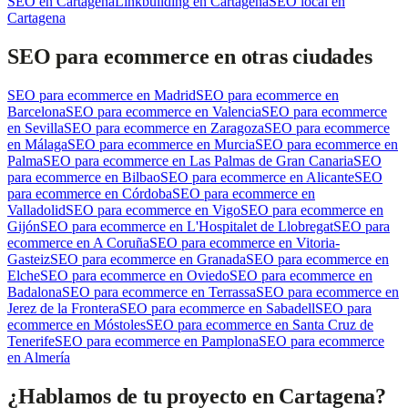
SEO
en
Cartagena
Linkbuilding
en
Cartagena
SEO local
en
Cartagena
SEO para ecommerce
en otras ciudades
SEO para ecommerce
en
Madrid
SEO para ecommerce
en
Barcelona
SEO para ecommerce
en
Valencia
SEO para ecommerce
en
Sevilla
SEO para ecommerce
en
Zaragoza
SEO para ecommerce
en
Málaga
SEO para ecommerce
en
Murcia
SEO para ecommerce
en
Palma
SEO para ecommerce
en
Las Palmas de Gran Canaria
SEO
para ecommerce
en
Bilbao
SEO para ecommerce
en
Alicante
SEO
para ecommerce
en
Córdoba
SEO para ecommerce
en
Valladolid
SEO para ecommerce
en
Vigo
SEO para ecommerce
en
Gijón
SEO para ecommerce
en
L'Hospitalet de Llobregat
SEO para
ecommerce
en
A Coruña
SEO para ecommerce
en
Vitoria-
Gasteiz
SEO para ecommerce
en
Granada
SEO para ecommerce
en
Elche
SEO para ecommerce
en
Oviedo
SEO para ecommerce
en
Badalona
SEO para ecommerce
en
Terrassa
SEO para ecommerce
en
Jerez de la Frontera
SEO para ecommerce
en
Sabadell
SEO para
ecommerce
en
Móstoles
SEO para ecommerce
en
Santa Cruz de
Tenerife
SEO para ecommerce
en
Pamplona
SEO para ecommerce
en
Almería
¿Hablamos de tu proyecto en Cartagena?