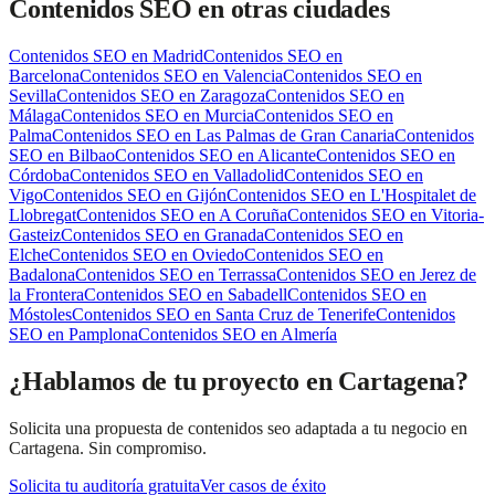
Contenidos SEO
en otras ciudades
Contenidos SEO
en
Madrid
Contenidos SEO
en
Barcelona
Contenidos SEO
en
Valencia
Contenidos SEO
en
Sevilla
Contenidos SEO
en
Zaragoza
Contenidos SEO
en
Málaga
Contenidos SEO
en
Murcia
Contenidos SEO
en
Palma
Contenidos SEO
en
Las Palmas de Gran Canaria
Contenidos
SEO
en
Bilbao
Contenidos SEO
en
Alicante
Contenidos SEO
en
Córdoba
Contenidos SEO
en
Valladolid
Contenidos SEO
en
Vigo
Contenidos SEO
en
Gijón
Contenidos SEO
en
L'Hospitalet de
Llobregat
Contenidos SEO
en
A Coruña
Contenidos SEO
en
Vitoria-
Gasteiz
Contenidos SEO
en
Granada
Contenidos SEO
en
Elche
Contenidos SEO
en
Oviedo
Contenidos SEO
en
Badalona
Contenidos SEO
en
Terrassa
Contenidos SEO
en
Jerez de
la Frontera
Contenidos SEO
en
Sabadell
Contenidos SEO
en
Móstoles
Contenidos SEO
en
Santa Cruz de Tenerife
Contenidos
SEO
en
Pamplona
Contenidos SEO
en
Almería
¿Hablamos de tu proyecto en Cartagena?
Solicita una propuesta de contenidos seo adaptada a tu negocio en
Cartagena. Sin compromiso.
Solicita tu auditoría gratuita
Ver casos de éxito