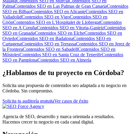
Málaga
Contenidos SEO
en
Murcia
Contenidos SEO
en
Palma
Contenidos SEO
en
Las Palmas de Gran Canaria
Contenidos
SEO
en
Bilbao
Contenidos SEO
en
Alicante
Contenidos SEO
en
Valladolid
Contenidos SEO
en
Vigo
Contenidos SEO
en
Gijón
Contenidos SEO
en
L'Hospitalet de Llobregat
Contenidos
SEO
en
A Coruña
Contenidos SEO
en
Vitoria-Gasteiz
Contenidos
SEO
en
Granada
Contenidos SEO
en
Elche
Contenidos SEO
en
Oviedo
Contenidos SEO
en
Badalona
Contenidos SEO
en
Cartagena
Contenidos SEO
en
Terrassa
Contenidos SEO
en
Jerez de
la Frontera
Contenidos SEO
en
Sabadell
Contenidos SEO
en
Móstoles
Contenidos SEO
en
Santa Cruz de Tenerife
Contenidos
SEO
en
Pamplona
Contenidos SEO
en
Almería
¿Hablamos de tu proyecto en Córdoba?
Solicita una propuesta de contenidos seo adaptada a tu negocio en
Córdoba. Sin compromiso.
Solicita tu auditoría gratuita
Ver casos de éxito
Agencia de SEO, desarrollo y marca orientada a resultados.
Hacemos crecer tu negocio en cada canal digital.