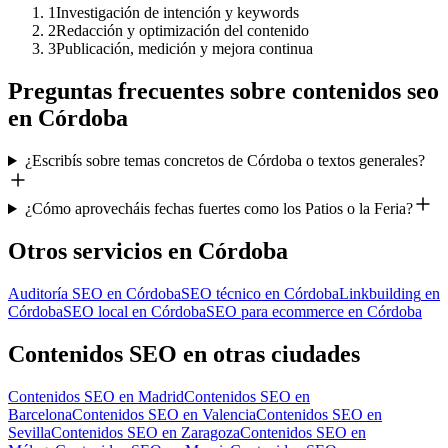
1
Investigación de intención y keywords
2
Redacción y optimización del contenido
3
Publicación, medición y mejora continua
Preguntas frecuentes sobre
contenidos seo
en
Córdoba
¿Escribís sobre temas concretos de Córdoba o textos generales?
¿Cómo aprovecháis fechas fuertes como los Patios o la Feria?
Otros servicios en
Córdoba
Auditoría SEO
en
Córdoba
SEO técnico
en
Córdoba
Linkbuilding
en
Córdoba
SEO local
en
Córdoba
SEO para ecommerce
en
Córdoba
Contenidos SEO
en otras ciudades
Contenidos SEO
en
Madrid
Contenidos SEO
en
Barcelona
Contenidos SEO
en
Valencia
Contenidos SEO
en
Sevilla
Contenidos SEO
en
Zaragoza
Contenidos SEO
en