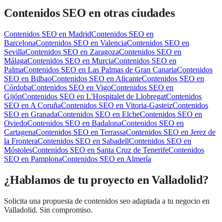
Contenidos SEO
en otras ciudades
Contenidos SEO
en
Madrid
Contenidos SEO
en
Barcelona
Contenidos SEO
en
Valencia
Contenidos SEO
en
Sevilla
Contenidos SEO
en
Zaragoza
Contenidos SEO
en
Málaga
Contenidos SEO
en
Murcia
Contenidos SEO
en
Palma
Contenidos SEO
en
Las Palmas de Gran Canaria
Contenidos
SEO
en
Bilbao
Contenidos SEO
en
Alicante
Contenidos SEO
en
Córdoba
Contenidos SEO
en
Vigo
Contenidos SEO
en
Gijón
Contenidos SEO
en
L'Hospitalet de Llobregat
Contenidos
SEO
en
A Coruña
Contenidos SEO
en
Vitoria-Gasteiz
Contenidos
SEO
en
Granada
Contenidos SEO
en
Elche
Contenidos SEO
en
Oviedo
Contenidos SEO
en
Badalona
Contenidos SEO
en
Cartagena
Contenidos SEO
en
Terrassa
Contenidos SEO
en
Jerez de
la Frontera
Contenidos SEO
en
Sabadell
Contenidos SEO
en
Móstoles
Contenidos SEO
en
Santa Cruz de Tenerife
Contenidos
SEO
en
Pamplona
Contenidos SEO
en
Almería
¿Hablamos de tu proyecto en Valladolid?
Solicita una propuesta de contenidos seo adaptada a tu negocio en
Valladolid. Sin compromiso.