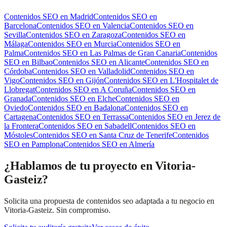
Contenidos SEO
en
Madrid
Contenidos SEO
en
Barcelona
Contenidos SEO
en
Valencia
Contenidos SEO
en
Sevilla
Contenidos SEO
en
Zaragoza
Contenidos SEO
en
Málaga
Contenidos SEO
en
Murcia
Contenidos SEO
en
Palma
Contenidos SEO
en
Las Palmas de Gran Canaria
Contenidos
SEO
en
Bilbao
Contenidos SEO
en
Alicante
Contenidos SEO
en
Córdoba
Contenidos SEO
en
Valladolid
Contenidos SEO
en
Vigo
Contenidos SEO
en
Gijón
Contenidos SEO
en
L'Hospitalet de
Llobregat
Contenidos SEO
en
A Coruña
Contenidos SEO
en
Granada
Contenidos SEO
en
Elche
Contenidos SEO
en
Oviedo
Contenidos SEO
en
Badalona
Contenidos SEO
en
Cartagena
Contenidos SEO
en
Terrassa
Contenidos SEO
en
Jerez de
la Frontera
Contenidos SEO
en
Sabadell
Contenidos SEO
en
Móstoles
Contenidos SEO
en
Santa Cruz de Tenerife
Contenidos
SEO
en
Pamplona
Contenidos SEO
en
Almería
¿Hablamos de tu proyecto en Vitoria-
Gasteiz?
Solicita una propuesta de contenidos seo adaptada a tu negocio en
Vitoria-Gasteiz. Sin compromiso.